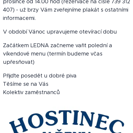
prosince od 14.00 hod (rezervace na čísle 739 312
407) - už brzy Vám zveřejníme plakát s ostatními
informacemi.
V období Vánoc upravujeme otevírací dobu
Začátkem LEDNA začneme vařit polední a
víkendové menu (termín budeme včas
upřesňovat)
Přijďte posedět u dobré piva
Těšíme se na Vás
Kolektiv zaměstnanců