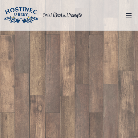
Dolní Újezd u Litomyšle