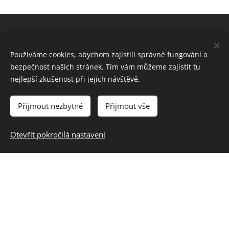
prosince
listopadu
ukončíme
2025
2025
30. srpna
na našem
dvorečku
Používáme cookies, abychom zajistili správné fungování a
s baštou a
bezpečnost našich stránek. Tím vám můžeme zajistit tu
s naší
nejlepší zkušenost při jejich návštěvě.
oblíbenou
Hostinec U Řeky
kapelou
Přijmout nezbytné
Přijmout vše
SaMo
Dolní Újezd 243
band. Teď
Otevřít pokročilá nastavení
569 61 Dolní Újezd
už jen
objednat
Zavolejte nám
to počasí.
+420 603 287 875
E-mail