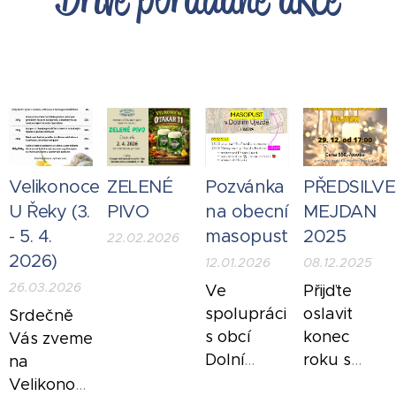
Velikonoce
ZELENÉ
Pozvánka
PŘEDSILV
U Řeky (3.
PIVO
na obecní
MEJDAN
- 5. 4.
masopust
2025
22.02.2026
2026)
12.01.2026
08.12.2025
26.03.2026
Ve
Přijďte
spolupráci
oslavit
Srdečně
s obcí
konec
Vás zv
eme
Dolní
roku s
na
Újezd pro
Vašimi
Velikonoční