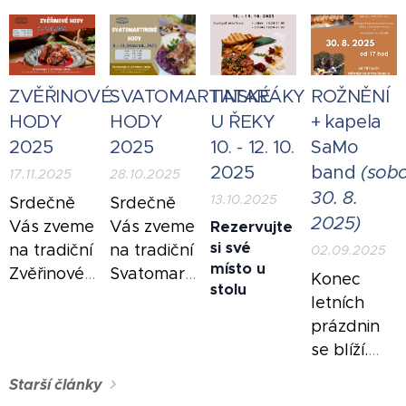
Vás
přáteli k
menu (3. -
připravujeme
nám do
5. 4. 2026)
dolnoújezdský
hospody....
masopust
Mejdan
ZVĚŘINOVÉ
SVATOMARTINSKÉ
TATARÁKY
ROŽNĚNÍ
začíná 29.
HODY
HODY
U ŘEKY
+ kapela
prosince
2025
2025
10. - 12. 10.
SaMo
2025 od 17
2025
band
(sob
hodin
17.11.2025
28.10.2025
30. 8.
13.10.2025
Srdečně
Srdečně
Při
2025)
Vás zveme
Vás zveme
Rezervujte
závazné
si své
na tradiční
na tradiční
02.09.2025
rezervaci
místo u
Zvěřinové
Svatomartinské
Konec
stolu
do 20. 12.
hody,
hody,
letních
2025
které se
které se
prázdnin
AKČNÍ
uskuteční
uskuteční
se blíží.
CENA
ve dnech
ve dnech
Tak je
Starší články
460,-/osob
5. - 7.
8. - 11.
společně