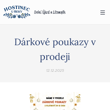
Dolní Újezd u Litomyšle
Dárkové poukazy v
prodeji
12.12.2025